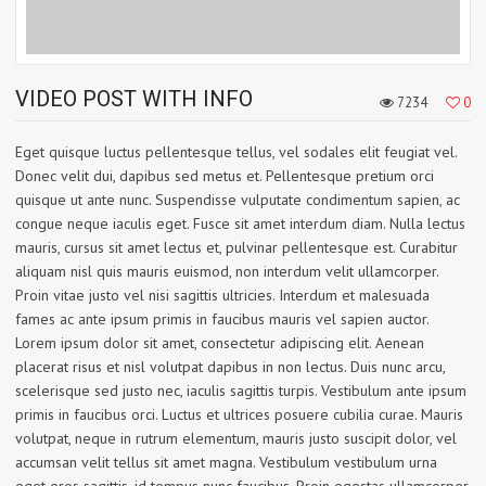
VIDEO POST WITH INFO
7234
0
Eget quisque luctus pellentesque tellus, vel sodales elit feugiat vel.
Donec velit dui, dapibus sed metus et. Pellentesque pretium orci
quisque ut ante nunc. Suspendisse vulputate condimentum sapien, ac
congue neque iaculis eget. Fusce sit amet interdum diam. Nulla lectus
mauris, cursus sit amet lectus et, pulvinar pellentesque est. Curabitur
aliquam nisl quis mauris euismod, non interdum velit ullamcorper.
Proin vitae justo vel nisi sagittis ultricies. Interdum et malesuada
fames ac ante ipsum primis in faucibus mauris vel sapien auctor.
Lorem ipsum dolor sit amet, consectetur adipiscing elit. Aenean
placerat risus et nisl volutpat dapibus in non lectus. Duis nunc arcu,
scelerisque sed justo nec, iaculis sagittis turpis. Vestibulum ante ipsum
primis in faucibus orci. Luctus et ultrices posuere cubilia curae. Mauris
volutpat, neque in rutrum elementum, mauris justo suscipit dolor, vel
accumsan velit tellus sit amet magna. Vestibulum vestibulum urna
eget eros sagittis, id tempus nunc faucibus. Proin egestas ullamcorper