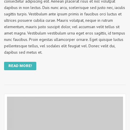
consectetur adipiscing elit. Aenean placerat risus et nisl volutpat
dapibus in non lectus. Duis nunc arcu, scelerisque sed justo nec, iaculis
sagittis turpis. Vestibulum ante ipsum primis in faucibus orci luctus et
ultrices posuere cubilia curae. Mauris volutpat, neque in rutrum
elementum, mauris justo suscipit dolor, vel accumsan velit tellus sit
amet magna. Vestibulum vestibulum urna eget eros sagittis, id tempus
nunc faucibus. Proin egestas ullamcorper ornare. Eget quisque luctus
pellentesque tellus, vel sodales elit feugiat vel. Donec velit dui,
dapibus sed metus et.
READ MORE!