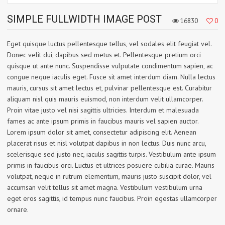
SIMPLE FULLWIDTH IMAGE POST
16830
0
Eget quisque luctus pellentesque tellus, vel sodales elit feugiat vel.
Donec velit dui, dapibus sed metus et. Pellentesque pretium orci
quisque ut ante nunc. Suspendisse vulputate condimentum sapien, ac
congue neque iaculis eget. Fusce sit amet interdum diam. Nulla lectus
mauris, cursus sit amet lectus et, pulvinar pellentesque est. Curabitur
aliquam nisl quis mauris euismod, non interdum velit ullamcorper.
Proin vitae justo vel nisi sagittis ultricies. Interdum et malesuada
fames ac ante ipsum primis in faucibus mauris vel sapien auctor.
Lorem ipsum dolor sit amet, consectetur adipiscing elit. Aenean
placerat risus et nisl volutpat dapibus in non lectus. Duis nunc arcu,
scelerisque sed justo nec, iaculis sagittis turpis. Vestibulum ante ipsum
primis in faucibus orci. Luctus et ultrices posuere cubilia curae. Mauris
volutpat, neque in rutrum elementum, mauris justo suscipit dolor, vel
accumsan velit tellus sit amet magna. Vestibulum vestibulum urna
eget eros sagittis, id tempus nunc faucibus. Proin egestas ullamcorper
ornare.