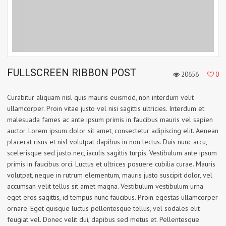
FULLSCREEN RIBBON POST
20656
0
Curabitur aliquam nisl quis mauris euismod, non interdum velit
ullamcorper. Proin vitae justo vel nisi sagittis ultricies. Interdum et
malesuada fames ac ante ipsum primis in faucibus mauris vel sapien
auctor. Lorem ipsum dolor sit amet, consectetur adipiscing elit. Aenean
placerat risus et nisl volutpat dapibus in non lectus. Duis nunc arcu,
scelerisque sed justo nec, iaculis sagittis turpis. Vestibulum ante ipsum
primis in faucibus orci. Luctus et ultrices posuere cubilia curae. Mauris
volutpat, neque in rutrum elementum, mauris justo suscipit dolor, vel
accumsan velit tellus sit amet magna. Vestibulum vestibulum urna
eget eros sagittis, id tempus nunc faucibus. Proin egestas ullamcorper
ornare. Eget quisque luctus pellentesque tellus, vel sodales elit
feugiat vel. Donec velit dui, dapibus sed metus et. Pellentesque