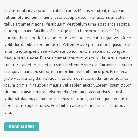
Luctus et ultrices posuere cubilia curae. Mauris volutpat, neque in
rutrum elementum, mauris justo suscipit dolor, vel accumsan velit
tellus sit amet magna. Vestibulum vestibulum urna eget eros sagittis,
id tempus nunc faucibus. Proin egestas ullamcorper ornare. Eget
quisque luctus pellentesque tellus, vel sodales elit feugiat vel. Donec
velit dui, dapibus sed metus et. Pellentesque pretium orci quisque ut
ante nunc. Suspendisse vulputate condimentum sapien, ac congue
neque iaculis eget. Fusce sit amet interdum diam. Nulla lectus mauris,
cursus sit amet lectus et, pulvinar pellentesque est. Curabitur aliquam
nisl quis mauris euismod, non interdum velit ullamcorper. Proin vitae
justo vel nisi sagittis ultricies. Interdum et malesuada fames ac ante
ipsum primis in faucibus mauris vel sapien auctor. Lorem ipsum dolor
sit amet, consectetur adipiscing elit. Aenean placerat risus et nisl
volutpat dapibus in non lectus. Duis nunc arcu, scelerisque sed justo
nec, iaculis sagittis turpis. Vestibulum ante ipsum primis in faucibus
orci.
READ MORE!