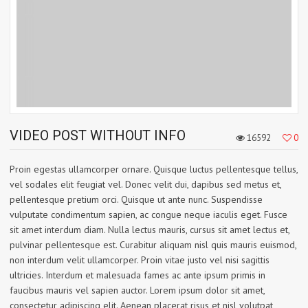
VIDEO POST WITHOUT INFO
16592
0
Proin egestas ullamcorper ornare. Quisque luctus pellentesque tellus,
vel sodales elit feugiat vel. Donec velit dui, dapibus sed metus et,
pellentesque pretium orci. Quisque ut ante nunc. Suspendisse
vulputate condimentum sapien, ac congue neque iaculis eget. Fusce
sit amet interdum diam. Nulla lectus mauris, cursus sit amet lectus et,
pulvinar pellentesque est. Curabitur aliquam nisl quis mauris euismod,
non interdum velit ullamcorper. Proin vitae justo vel nisi sagittis
ultricies. Interdum et malesuada fames ac ante ipsum primis in
faucibus mauris vel sapien auctor. Lorem ipsum dolor sit amet,
consectetur adipiscing elit. Aenean placerat risus et nisl volutpat