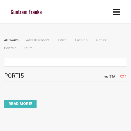
All Works
Advertisement
Cities
Fashion
Nature
Portrait
Stuff
PORTI5
336
1
READ MORE!