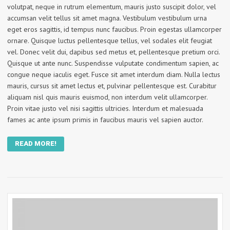
volutpat, neque in rutrum elementum, mauris justo suscipit dolor, vel
accumsan velit tellus sit amet magna. Vestibulum vestibulum urna
eget eros sagittis, id tempus nunc faucibus. Proin egestas ullamcorper
ornare. Quisque luctus pellentesque tellus, vel sodales elit feugiat
vel. Donec velit dui, dapibus sed metus et, pellentesque pretium orci.
Quisque ut ante nunc. Suspendisse vulputate condimentum sapien, ac
congue neque iaculis eget. Fusce sit amet interdum diam. Nulla lectus
mauris, cursus sit amet lectus et, pulvinar pellentesque est. Curabitur
aliquam nisl quis mauris euismod, non interdum velit ullamcorper.
Proin vitae justo vel nisi sagittis ultricies. Interdum et malesuada
fames ac ante ipsum primis in faucibus mauris vel sapien auctor.
READ MORE!