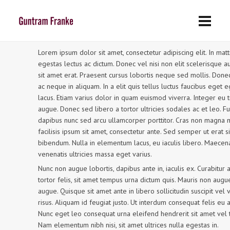
Lorem ipsum dolor sit amet, consectetur adipiscing elit. In matt
egestas lectus ac dictum. Donec vel nisi non elit scelerisque a
sit amet erat. Praesent cursus lobortis neque sed mollis. Donec
ac neque in aliquam. In a elit quis tellus luctus faucibus eget e
lacus. Etiam varius dolor in quam euismod viverra. Integer eu t
augue. Donec sed libero a tortor ultricies sodales ac et leo. F
dapibus nunc sed arcu ullamcorper porttitor. Cras non magna m
facilisis ipsum sit amet, consectetur ante. Sed semper ut erat s
bibendum. Nulla in elementum lacus, eu iaculis libero. Maecen
venenatis ultricies massa eget varius.
Nunc non augue lobortis, dapibus ante in, iaculis ex. Curabitur 
tortor felis, sit amet tempus urna dictum quis. Mauris non augu
augue. Quisque sit amet ante in libero sollicitudin suscipit vel 
risus. Aliquam id feugiat justo. Ut interdum consequat felis eu 
Nunc eget leo consequat urna eleifend hendrerit sit amet vel t
Nam elementum nibh nisi, sit amet ultrices nulla egestas in.