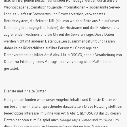
machen. Bei jedem Besuch auf unserer Homepage werden durch unseren
Webhost aber automatisch folgende Informationen – sogenannte Server-
Logfiles – erfasst: Browsertyp und Browserversion, verwendetes
Betriebssystem, die Referrer-URL (d.h. von welcher Seite aus Sie auf unser
Onlineangebot zugegriffen haben), der Hostname und die IP-Adresse des
zugreifenden Rechners und die Uhrzeit der Serveranfrage. Diese Daten
werden nicht mit anderen Datenquellen zusammengeführt und lassen
daher keine Rückschlüsse auf Ihre Person zu. Grundlage der
Datenverarbeitung bildet Art. 6 Abs. 1 lit. b DSGVO, der die Verarbeitung von
Daten zur Erfüllung eines Vertrags oder vorvertraglicher Maßnahmen
gestattet.
Dienste und Inhalte Dritter
Gelegentlich binden wir in unser Angebot Inhalte und Dienste Dritter ein,
um bestimme Inhalte ansprechender darzustellen. Diese Nutzung stellt ein
berechtigtes Interesse im Sinne von Art. 6 Abs. 1 lit. f DSGVO dar. Zu diesen
Dritten gehören zum Beispiel auch
Google Maps
,
Vimeo
und
YouTube
. Um
diese Angebote nutzen zu können, müssen Nutzer ihre IP-Adresse