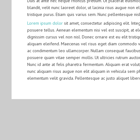
Duis at ante nec neque rhoncus pretium. Ut placerat euismod 
blandit, velit nunc laoreet dolor, ut lacinia risus augue non 
tristique purus. Etiam quis varius sem. Nunc pellentesque nisl
Lorem ipsum dolor
sit amet, consectetur adipiscing elit. Int
posuere tellus. Aenean elementum nisi vel est suscipit, at e
dignissim cursus vel non nisl. Donec ornare est eu elit trist
aliquam eleifend. Maecenas vel risus eget diam commodo vulp
ac condimentum leo ullamcorper. Nullam consequat faucibus i
posuere quam vitae semper mollis. Ut ultricies rutrum auctor.
Nunc id ante at felis pharetra fermentum. Aliquam erat volu
nunc aliquam risus augue non elit aliquam in vehicula sem ph
elementum velit gravida. Pellentesque ac justo aliquet liber