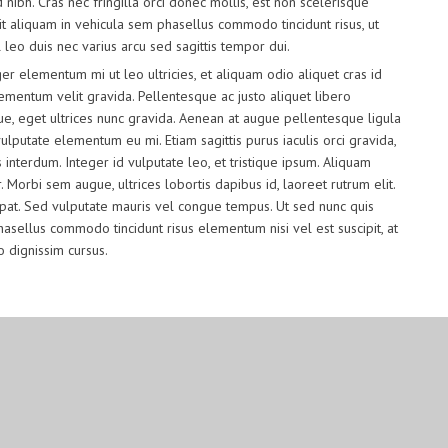
nibh. Cras nec fringilla orci donec mollis, est non scelerisque
elit aliquam in vehicula sem phasellus commodo tincidunt risus, ut
 leo duis nec varius arcu sed sagittis tempor dui.
eger elementum mi ut leo ultricies, et aliquam odio aliquet cras id
lementum velit gravida. Pellentesque ac justo aliquet libero
ique, eget ultrices nunc gravida. Aenean at augue pellentesque ligula
utate elementum eu mi. Etiam sagittis purus iaculis orci gravida,
nterdum. Integer id vulputate leo, et tristique ipsum. Aliquam
 Morbi sem augue, ultrices lobortis dapibus id, laoreet rutrum elit.
tpat. Sed vulputate mauris vel congue tempus. Ut sed nunc quis
asellus commodo tincidunt risus elementum nisi vel est suscipit, at
o dignissim cursus.